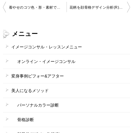
投
着やせのコツ色・形・素材で叶える！
花柄を顔骨格デザイン分析(R)で考える！
稿
ナ
メニュー
ビ
ゲ
イメージコンサル・レッスンメニュー
ー
オンライン・イメージコンサル
シ
ョ
変身事例ビフォー&アフター
ン
美人になるメソッド
パーソナルカラー診断
骨格診断