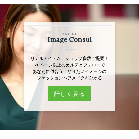
ONLINE
ONLINE
Image Consul
Image Consul
リアルアイテム、ショップリスト多数掲載
リアルアイテム、ショップ多数ご提案！
「あなた」専用カルテとフォロー付きで
70ページ以上のカルテとフォローで
ファッション・ヘアメイクのお悩み解決
あなたに似合う、なりたいイメージの
ファッションヘアメイクが分かる
詳しく見る
詳しく見る