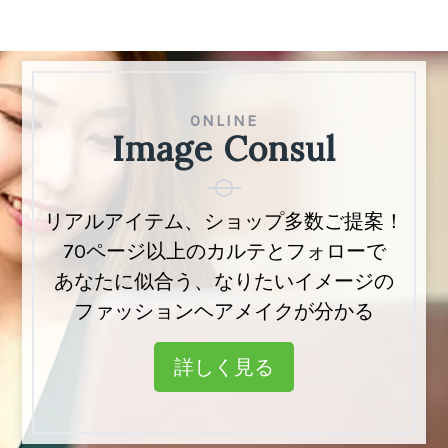
ONLINE
ONLINE
Image Consul
Image Consul
リアルアイテム、ショップリスト多数掲載
リアルアイテム、ショップ多数ご提案！
「あなた」専用カルテとフォロー付きで
70ページ以上のカルテとフォローで
ファッション・ヘアメイクのお悩み解決
あなたに似合う、なりたいイメージの
ファッションヘアメイクが分かる
詳しく見る
詳しく見る