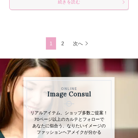
続きを読む
1
2
次へ
ONLINE
ONLINE
Image Consul
Image Consul
リアルアイテム、ショップリスト多数掲載
リアルアイテム、ショップ多数ご提案！
「あなた」専用カルテとフォロー付きで
70ページ以上のカルテとフォローで
ファッション・ヘアメイクのお悩み解決
あなたに似合う、なりたいイメージの
ファッションヘアメイクが分かる