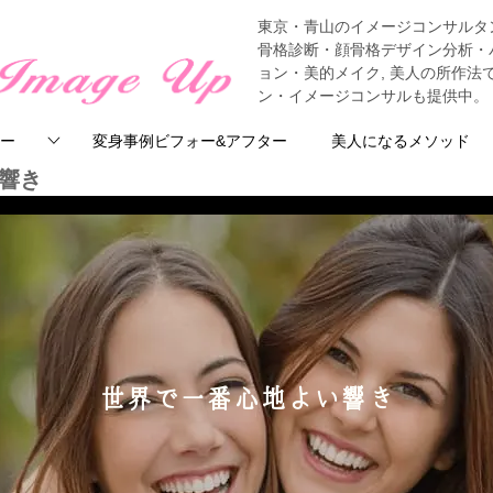
東京・青山のイメージコンサルタ
骨格診断・顔骨格デザイン分析・
ョン・美的メイク, 美人の所作
ン・イメージコンサルも提供中。
ー
変身事例ビフォー&アフター
美人になるメソッド
響き
世界で一番心地よい響き