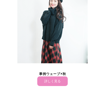
事例ウェーブ×秋
事例スト
詳しく見る
詳し