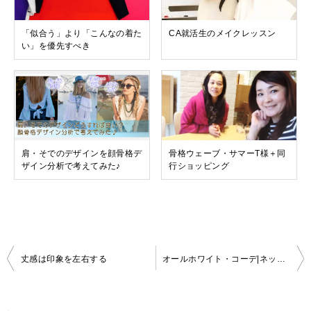
「似合う」より「こんなの着た
CA就活生のメイクレッスン
い」を優先すべき
肩・そでのデザインを顔骨格デ
骨格ウェーブ・サマーT様＋同
ザイン分析で考えてみた♪
行ショッピング
投
丈感は印象を左右する
オールホワイト・コーデ|ネックレスとピアスでコンプレックスカバー
稿
ナ