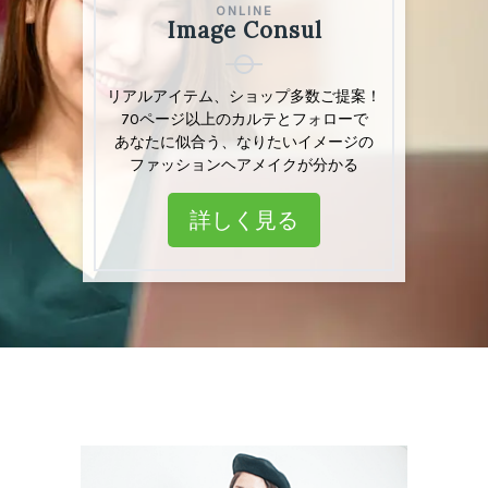
ONLINE
ONLINE
Image Consul
Image Consul
リアルアイテム、ショップリスト多数掲載
リアルアイテム、ショップ多数ご提案！
「あなた」専用カルテとフォロー付きで
70ページ以上のカルテとフォローで
ファッション・ヘアメイクのお悩み解決
あなたに似合う、なりたいイメージの
ファッションヘアメイクが分かる
詳しく見る
詳しく見る