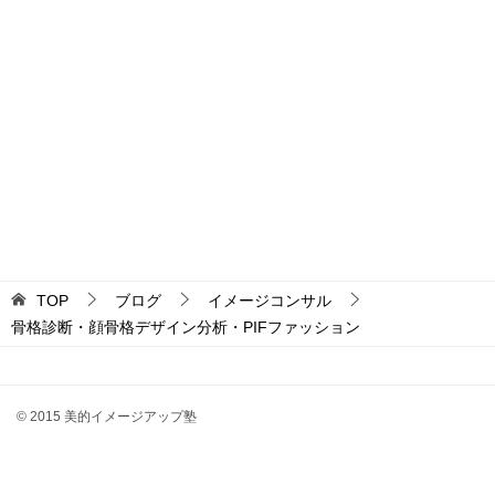
事例ナチュラル×春
事例ストレート×春
事例ナチュラル×春
事例ナチュラル×春
事例ストレート×春
事例ナチュラル×春
事例ナチュラル×春
事例ウェーブ×秋
事例ウェーブ×秋
詳しく見る
詳しく見る
詳しく見る
詳しく見る
詳しく見る
詳しく見る
詳しく見る
詳しく見る
詳しく見る
TOP
ブログ
イメージコンサル
骨格診断・顔骨格デザイン分析・PIFファッション
© 2015 美的イメージアップ塾