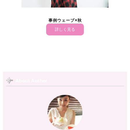
ェーブ×秋
事例ストレー
く見る
詳しく見る
About Auther