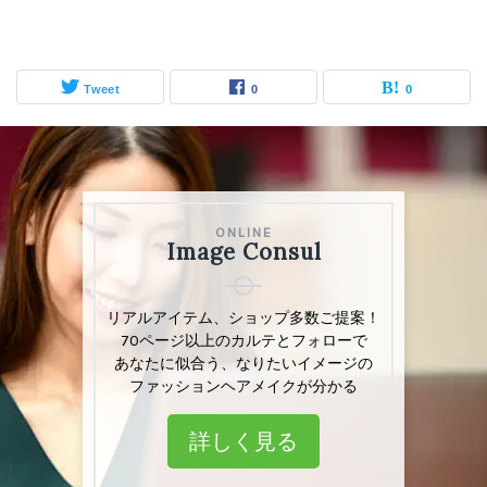
Tweet
0
0
ONLINE
ONLINE
Image Consul
Image Consul
リアルアイテム、ショップリスト多数掲載
リアルアイテム、ショップ多数ご提案！
「あなた」専用カルテとフォロー付きで
70ページ以上のカルテとフォローで
ファッション・ヘアメイクのお悩み解決
あなたに似合う、なりたいイメージの
ファッションヘアメイクが分かる
詳しく見る
詳しく見る