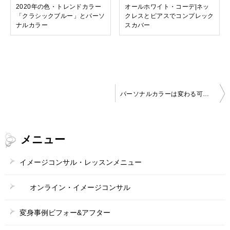
2020年の色・トレンドカラー
オールホワイト・コーデ|ネッ
「クラシックブルー」とパーソ
クレスとピアスでコンプレック
ナルカラー
スカバー
投
パーソナルカラーは変わる可能性がある！
稿
ナ
メニュー
ビ
ゲ
イメージコンサル・レッスンメニュー
ー
オンライン・イメージコンサル
シ
ョ
変身事例ビフォー&アフター
ン