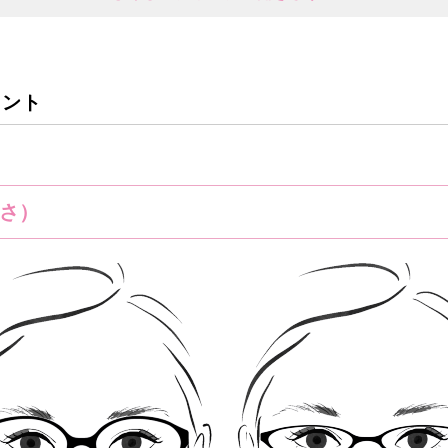
イント
さ）