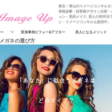
東京・青山のイメージコンサルタ
骨格診断・顔骨格デザイン分析・
ョン・美的メイク, 美人の所作
ン・イメージコンサルも提供中。
ー
変身事例ビフォー&アフター
美人になるメソッド
メガネの選び方
「あなた」に似合うメガネは
どのタイプ？