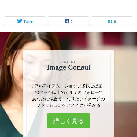
Tweet
0
0
ONLINE
ONLINE
Image Consul
Image Consul
リアルアイテム、ショップリスト多数掲載
リアルアイテム、ショップ多数ご提案！
「あなた」専用カルテとフォロー付きで
70ページ以上のカルテとフォローで
ファッション・ヘアメイクのお悩み解決
あなたに似合う、なりたいイメージの
ファッションヘアメイクが分かる
詳しく見る
詳しく見る