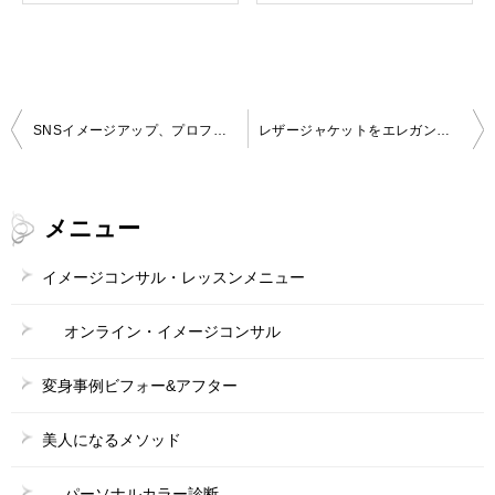
投
SNSイメージアップ、プロフィール撮影・４０代女性
レザージャケットをエレガントに着る方法
稿
ナ
メニュー
ビ
ゲ
イメージコンサル・レッスンメニュー
ー
オンライン・イメージコンサル
シ
ョ
変身事例ビフォー&アフター
ン
美人になるメソッド
パーソナルカラー診断